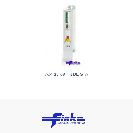
A04-18-08 mit DE-STA