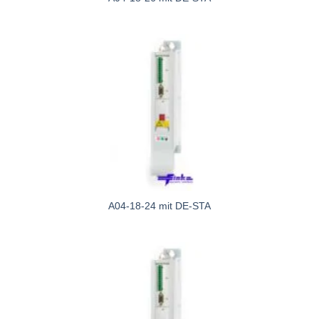
A04-18-24 mit DE-STA