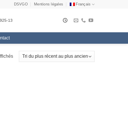
DSVGO
Mentions légales
Français
925-13
ntact
Trié
ffichés
du
plus
récent
au
plus
ancien