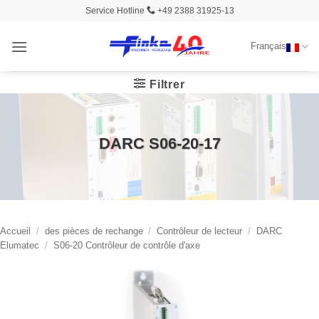
Passer
Service Hotline
+49 2388 31925-13
au
contenu
Français
Filtrer
DARC S06-20-17
Accueil
/
des pièces de rechange
/
Contrôleur de lecteur
/
DARC
Elumatec
/
S06-20 Contrôleur de contrôle d'axe